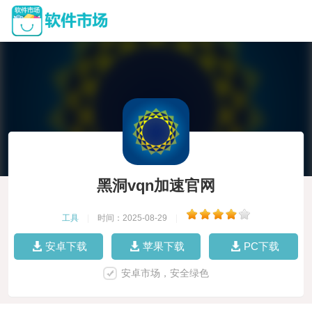
黑洞vqn加速官网
工具
|
时间：2025-08-29
|
安卓下载
苹果下载
PC下载
安卓市场，安全绿色