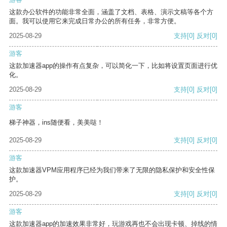
这款办公软件的功能非常全面，涵盖了文档、表格、演示文稿等各个方
面。我可以使用它来完成日常办公的所有任务，非常方便。
2025-08-29
支持
[0]
反对
[0]
游客
这款加速器app的操作有点复杂，可以简化一下，比如将设置页面进行优
化。
2025-08-29
支持
[0]
反对
[0]
游客
梯子神器，ins随便看，美美哒！
2025-08-29
支持
[0]
反对
[0]
游客
这款加速器VPM应用程序已经为我们带来了无限的隐私保护和安全性保
护。
2025-08-29
支持
[0]
反对
[0]
游客
这款加速器app的加速效果非常好，玩游戏再也不会出现卡顿、掉线的情